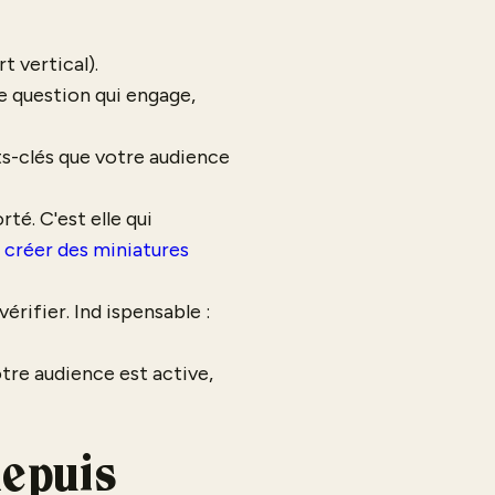
t vertical).
e question qui engage,
ots-clés que votre audience
té. C'est elle qui
r
créer des miniatures
rifier. Ind ispensable :
tre audience est active,
depuis