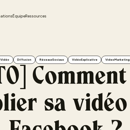
sations
Équipe
Ressources
Vidéo
Diffusion
RéseauxSociaux
VidéoExplicative
VideoMarketing
TO] Comment 
lier sa vidéo