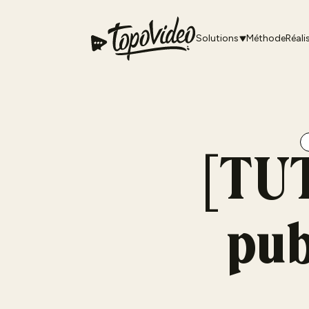
Solutions
Méthode
Réali
[TU
pub