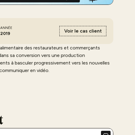
ANNÉE
Voir le cas client
2019
 alimentaire des restaurateurs et commerçants
dans sa conversion vers une production
ents à basculer progressivement vers les nouvelles
communiquer en vidéo.
idéo par un rapide récapitulatif des attentes des
parallèle les contraintes et difficultés
ances de consommation. Le reste du discours
 partenaires dans cette transition.
t