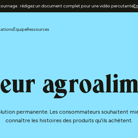
 tournage : rédigez un document complet pour une vidéo percutante
En
sations
Équipe
Ressources
teur agroalim
volution permanente. Les consommateurs souhaitent mi
connaître les histoires des produits qu’ils achètent.