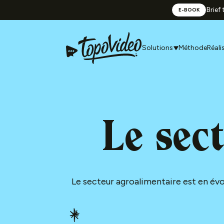
Brief
E-BOOK
Solutions
Méthode
Réali
Le sec
Le secteur agroalimentaire est en é