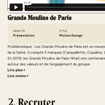
Grands Moulins de Paris
OBJECTIF
STYLE
Présentation
Motion Design
Problématique : Les Grands Moulins de Paris est un meunie
de la farine. Il compte 5 marques (Campaillette, Copaline,
En 2019, les Grands Moulins de Paris fêtait son centenair
autour des valeurs et de l’engagement du groupe.
Solution : Nous avons présenté les valeurs du groupe dans
Lire plus
Nous avons donc insisté sur le savoir-faire meunier depuis 
Lire moins
étroite avec les agriculteurs en région jusqu’à là vente en
de communication digitale et est aujourd’hui diffusée en 
2. Recruter