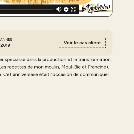
ANNÉE
Voir le cas client
2019
r spécialisé dans la production et la transformation
 Les recettes de mon moulin, Moul-Bie et Francine).
e. Cet anniversaire était l’occasion de communiquer
 un ordre chronologique : du champ à l’assiette.
1919, la sélection de blés de qualité, la collaboration
 boulangerie. La vidéo a fait l’objet d’une campagne
salon et directement en boutique.