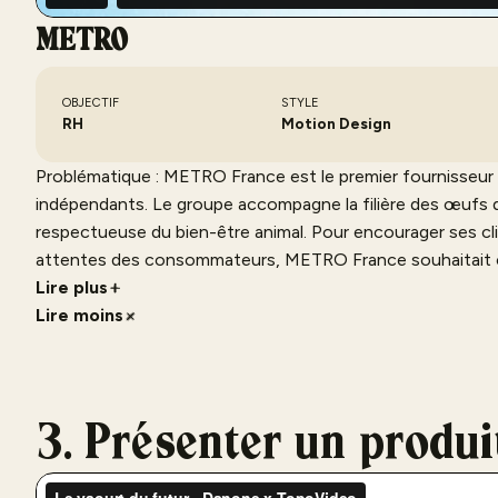
METRO
OBJECTIF
STYLE
RH
Motion Design
Problématique : METRO France est le premier fournisseur
indépendants. Le groupe accompagne la filière des œufs 
respectueuse du bien-être animal. Pour encourager ses cli
attentes des consommateurs, METRO France souhaitait 
Solution : Afin de contextualiser, nous avons démarré la v
Lire plus
consommateurs et du marché des œufs. Nous avons mis en 
Lire moins
rencontrées par les producteurs face aux nouvelles tend
appuyait la façon dont METRO accompagne les producteurs
3. Présenter un produi