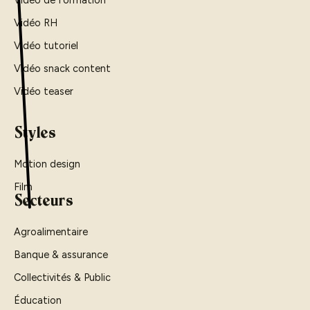
Vidéo de formation
Vidéo RH
Vidéo tutoriel
Vidéo snack content
Vidéo teaser
Styles
Motion design
Film
Secteurs
Agroalimentaire
Banque & assurance
Collectivités & Public
Éducation