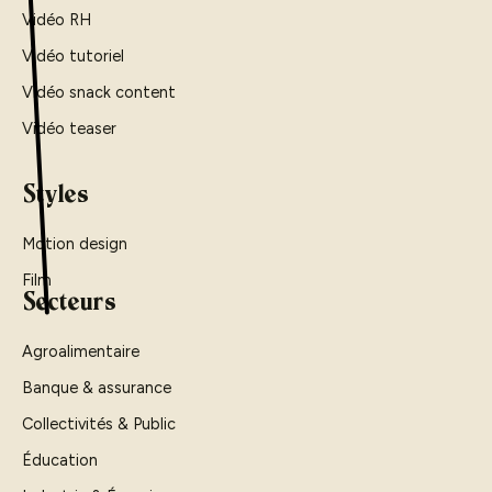
Vidéo RH
Vidéo tutoriel
Vidéo snack content
Vidéo teaser
Styles
Motion design
Film
Secteurs
Agroalimentaire
Banque & assurance
Collectivités & Public
Éducation