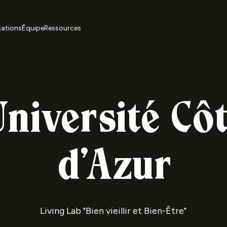
sations
Équipe
Ressources
niversité Cô
d'Azur
Living Lab "Bien vieillir et Bien-Être"