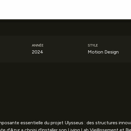
ANNÉE
STYLE
2024
Motion Design
posante essentielle du projet Ulysseus : des structures innov
ôte d'Azur a choisi d'installer son Living Lab Vieillissement et 