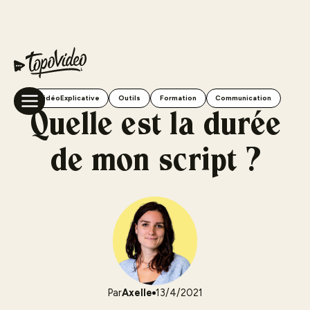
VidéoExplicative
Outils
Formation
Communication
Quelle est la durée
de mon script ?
Par
Axelle
13/4/2021