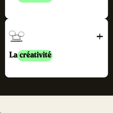
Qu’il s’agisse d’un projet accéléré (“
rush
”) ou non, nous
nous engageons également à vous répondre dans les
24 heures. Parce que le
relationnel
est primordial pour
nous, notre équipe est toujours disponible pour vous
écouter, prendre note de vos remarques ou répondre à
vos questions. Et si votre chef de projet est absent ? Il
n’y a pas d’inquiétude à avoir car tous nos postes sont
doublés. Il y aura toujours quelqu’un de disponible chez
La
créativité
TopoVideo.
Afin de réaliser un
storytelling vidéo original
et
personnalisé
, il faut bien sûr de la créativité. Ça tombe
bien ! Notre équipe rassemble des créatifs experts
dans la réalisation de vidéos. Quelle que soit
l’information à transmettre, ils savent s’approprier vos
messages pour les retranscrire avec efficacité et
originalité.