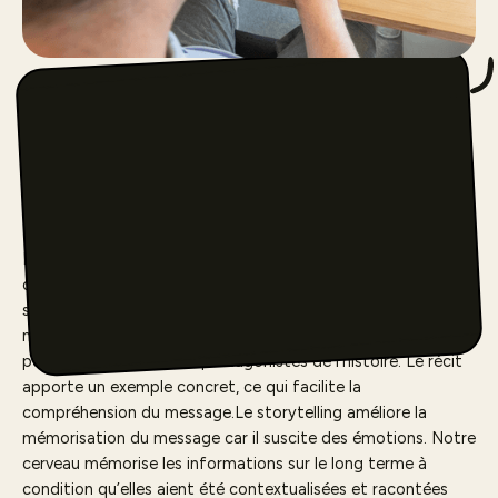
Pourquoi réaliser des
storytelling vidéos ?
Le
storytelling vidéo
incarne votre nouvel atout pour
communiquer et former simplement et efficacement.Le
schéma narratif du storytelling vidéo attire l’attention et la
maintient tout au long du visionnage. Les spectateurs
peuvent s’identifier aux protagonistes de l’histoire. Le récit
apporte un exemple concret, ce qui facilite la
compréhension du message.Le storytelling améliore la
mémorisation du message car il suscite des émotions. Notre
cerveau mémorise les informations sur le long terme à
condition qu’elles aient été contextualisées et racontées