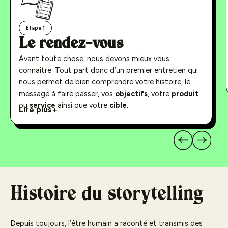
Etape 1
Le rendez-vous
Avant toute chose, nous devons mieux vous
connaître. Tout part donc d’un premier entretien qui
nous permet de bien comprendre votre histoire, le
message à faire passer, vos
objectifs
, votre
produit
ou
service
ainsi que votre
cible
.
Lors de ce rendez-vous, vous faites la rencontre de
Lire plus
l’un de nos chefs de projet qui vous sera dédié tout
Lire moins
au long du projet.
Histoire du storytelling
Depuis toujours, l’être humain a raconté et transmis des