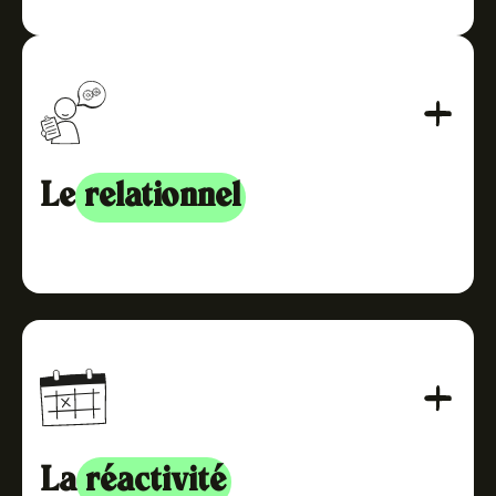
Chez TopoVideo, nous nous engageons à toujours livrer
à temps votre vidéo, voire même en avance ! À chaque
début de projet, nous établissons un
planning de
production
. Celui-ci prend en compte vos deadlines,
indique les différentes étapes ainsi que les dates où
vous pourrez nous faire vos retours. Depuis 2014, 100%
de nos délais sont respectés.
Le
relationnel
Pour vous garantir un suivi sérieux et rigoureux, nous
affectons un
chef de projet
à chaque client. Il est
votre interlocuteur unique tout au long du projet. Son
rôle ? Gérer l’ensemble des
artistes
, des échanges et
s’assurer de la
cohérence
du projet à toutes les
étapes de production
.
La
réactivité