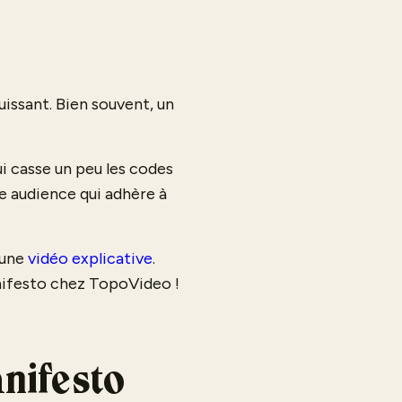
uissant. Bien souvent, un
ui casse un peu les codes
e audience qui adhère à
’une
vidéo explicative
.
anifesto chez TopoVideo !
nifesto