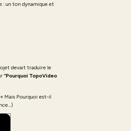
e : un ton dynamique et
jet devait traduire le
ur
“Pourquoi TopoVideo
« Mais Pourquoi est-il
ence…)