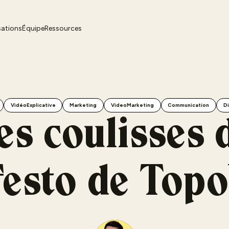
sations
Équipe
Ressources
VidéoExplicative
Marketing
VideoMarketing
Communication
Di
es coulisses 
esto de Top