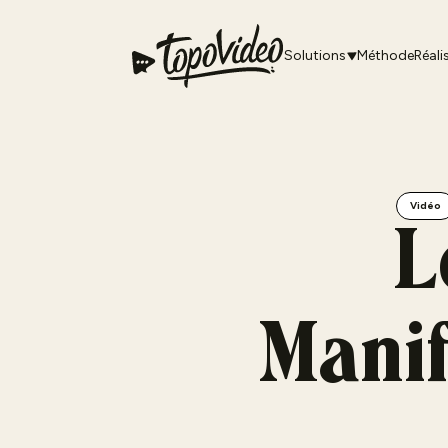
Solutions
Méthode
Réali
Vidéo
L
Manif