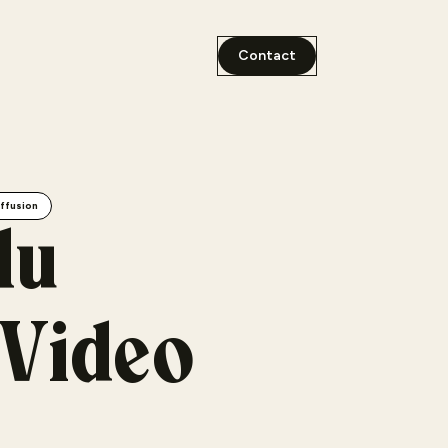
Contact
ffusion
du
oVideo