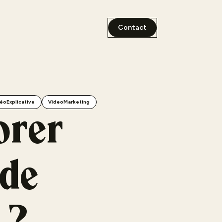
Contact
éoExplicative
VideoMarketing
orer
 de