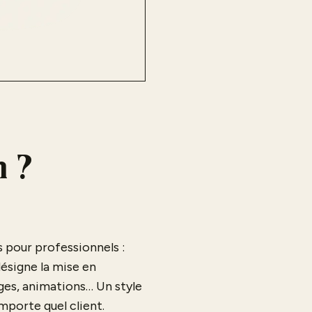
n ?
s pour professionnels :
l désigne la mise en
ges, animations… Un style
importe quel client.