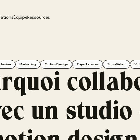
sations
Équipe
Ressources
ffusion
Marketing
MotionDesign
TopoAstuces
TopoVideo
Vid
rquoi collab
ec un studio