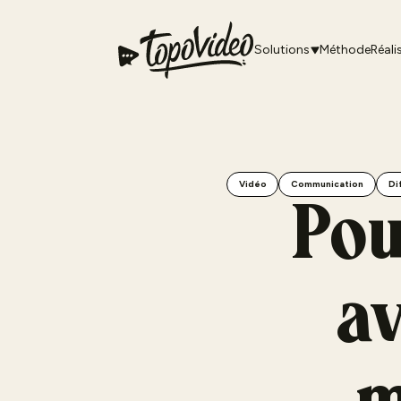
Solutions
Méthode
Réali
Vidéo
Communication
Di
Pou
av