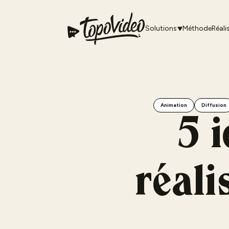
Solutions
Méthode
Réali
Animation
Diffusion
5 i
réali