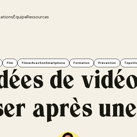
sations
Équipe
Ressources
Film
FilmerAvecSonSmartphone
Formation
Prévention
TopoVi
dées de vidé
ser après une