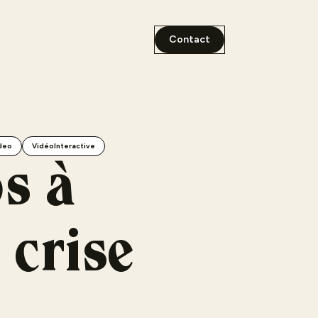
Contact
deo
VidéoInteractive
os à
 crise