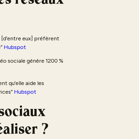
les réseaux
 [d’entre eux] préfèrent
e”
Hubspot
idéo sociale génère 1200 %
nt qu’elle aide les
vices”
Hubspot
sociaux
aliser ?