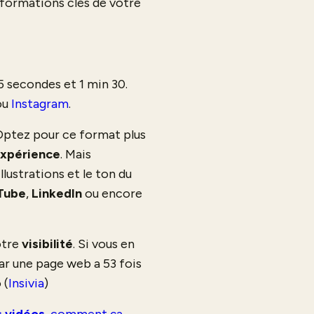
nformations clés de votre
5 secondes et 1 min 30.
ou
Instagram
.
 Optez pour ce format plus
expérience
. Mais
llustrations et le ton du
Tube
,
LinkedIn
ou encore
otre
visibilité
. Si vous en
ar une page web a 53 fois
 (
Insivia
)