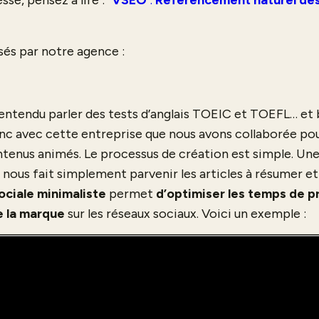
sse, pensez à lire : “
VSEO
:
Référencement naturel des
sés par notre agence :
entendu parler des tests d’anglais TOEIC et TOEFL… et b
onc avec cette entreprise que nous avons collaborée pour
ntenus animés. Le processus de création est simple. Une
ent nous fait simplement parvenir les articles à résumer
ociale minimaliste
permet
d’optimiser les temps de p
e la marque
sur les réseaux sociaux. Voici un exemple :