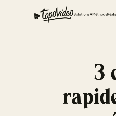
Solutions
Méthode
Réali
3 
rapide