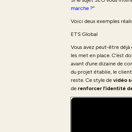
Si le sujet SEO vous intére
marche ?
”
Voici deux exemples réali
ETS Global
Vous avez peut-être déjà 
les met en place. C’est d
avant d’une dizaine de co
du projet établie, le cli
reste. Ce style de
vidéo s
de
renforcer l’identité d