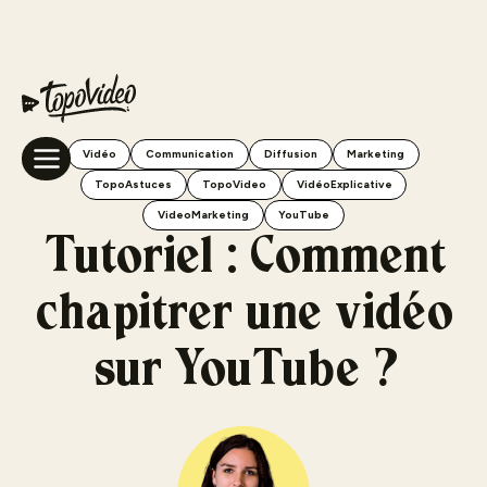
Vidéo
Communication
Diffusion
Marketing
TopoAstuces
TopoVideo
VidéoExplicative
VideoMarketing
YouTube
Tutoriel : Comment
chapitrer une vidéo
sur YouTube ?